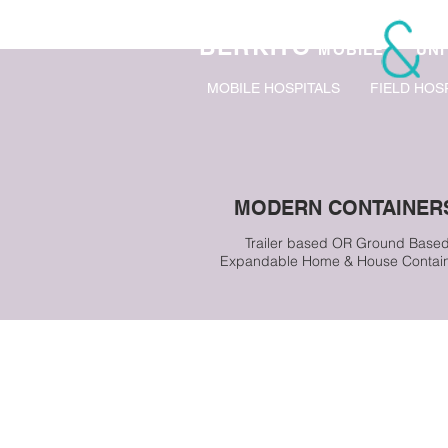
BERKITO
MOBILE
UNI
MOBILE HOSPITALS
FIELD HOS
MODERN CONTAINER
Trailer based OR Ground Base
Expandable Home & House Contain