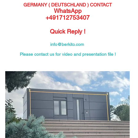
GERMANY ( DEUTSCHLAND )
CONTACT
WhatsApp
+491712753407
Quick Reply !
info@berkito.com
Please contact us for video and presentation file !