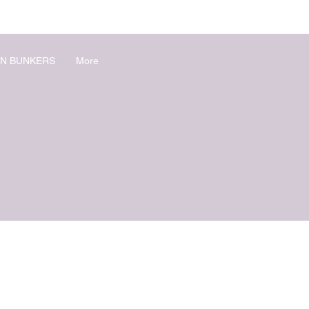
N BUNKERS
More
S