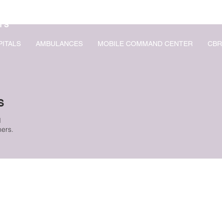
TS
PITALS
AMBULANCES
MOBILE COMMAND CENTER
CBR
S
d
ers.
SMART HOME CONTAINER